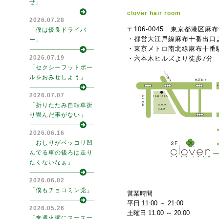
せ」
clover hair room
2026.07.28
〒106-0045 東京都港区麻
「僕は優良ドライバ
・都営大江戸線麻布十番出口
ー」
・東京メトロ南北線麻布十番
2026.07.19
・六本木ヒルズより徒歩7分
「セクシーフットボー
ルをおみせしよう」
2026.07.07
「折りたたみ自転車折
り畳んだ事がない」
2026.06.16
「おしりがベッコリ凹
んでる車の後ろは走り
たくないなぁ」
2026.06.02
「僕もチョコミン党」
営業時間
平日 11:00 ～ 21:00
2026.05.26
土曜日 11:00 ～ 20:00
「来週火曜にスースー