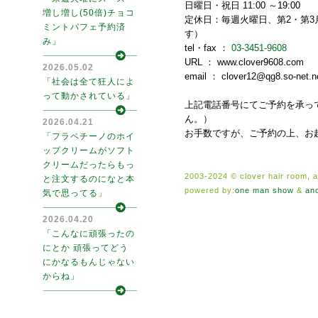
日曜日・祝日 11:00 ～19:00
増し増し(50倍)チョコ
定休日：毎週火曜日、第2・第3
ミントパフェ予約済
す）
み」
tel・fax ：
03-3451-9608
URL ： www.clover9608.com
2026.05.02
email ： clover12@qg8.so-net.n
「社会は全て狂人によ
って動かされている」
上記電話番号にてご予約を承って
ん。）
2026.04.21
お手数ですが、ご予約の上、お
「フラペチーノのホイ
ップクリームがソフト
クリームだったらもっ
2003-2024 © clover hair room, al
と注文するのになと本
powered by:
one man show
&
an
気で思ってる」
2026.04.20
「こんなに頑張ったの
にとか 頑張ってどう
にかなるもんじゃない
からね」