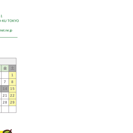
-1
O-KU TOKYO
et.ne.jp
金
土
1
7
8
14
15
21
22
28
29