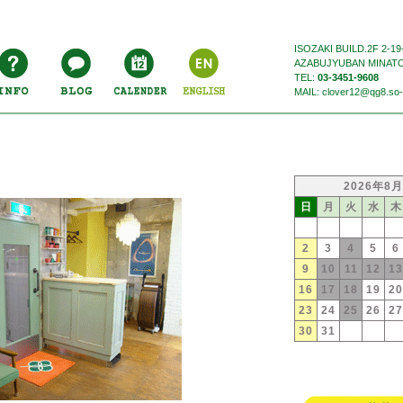
ISOZAKI BUILD.2F 2-19
AZABUJYUBAN MINAT
TEL:
03-3451-9608
MAIL: clover12@qg8.so-n
2026年8月
日
月
火
水
木
2
3
4
5
6
9
10
11
12
13
16
17
18
19
20
23
24
25
26
27
30
31