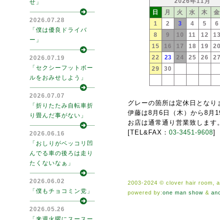
2026年11月
せ」
日
月
火
水
木
2026.07.28
1
2
3
4
5
6
「僕は優良ドライバ
8
9
10
11
12
1
ー」
15
16
17
18
19
2
22
23
24
25
26
2
2026.07.19
「セクシーフットボー
29
30
ルをおみせしよう」
2026.07.07
グレーの箇所は定休日となり
「折りたたみ自転車折
伊藤は8月6日（木）から8月
り畳んだ事がない」
お店は通常通り営業致します
[TEL&FAX：
03-3451-9608
]
2026.06.16
「おしりがベッコリ凹
んでる車の後ろは走り
たくないなぁ」
2026.06.02
2003-2024 © clover hair room, al
「僕もチョコミン党」
powered by:
one man show
&
an
2026.05.26
「来週火曜にスースー